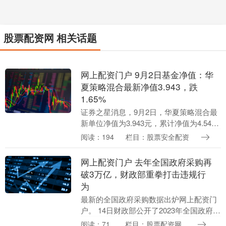
股票配资网 相关话题
网上配资门户 9月2日基金净值：华
夏策略混合最新净值3.943，跌
1.65%
证券之星消息，9月2日，华夏策略混合最
新单位净值为3.943元，累计净值为4.543
元，较前一交易日下跌1.65%。历史数据
阅读：194
栏目：股票安全配资
显示该基金近1个月下跌2.93%，近....
网上配资门户 去年全国政府采购再
破3万亿，财政部重拳打击违规行
为
最新的全国政府采购数据出炉网上配资门
户。 14日财政部公开了2023年全国政府采
购简要情况。2023年全国政府采购规模为
阅读：71
栏目：股票配资网