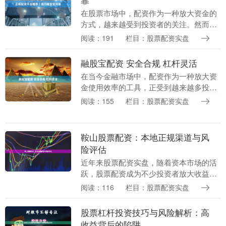
在股票市场中，配资作为一种放大资金的
方式，越来越受到投资者的关注。然而，
面对市场上琳琅满目的配资平台，如何选
阅读：191
栏目：股票配资实盘
择一家**正规、安全、低门槛**的平台，
成为许多股民....
融股宝配资 安全合规 杠杆灵活
在当今金融市场中，配资作为一种放大资
金使用效率的工具，正受到越来越多投资
者的关注。然而，面对市场上众多的配资
阅读：155
栏目：股票配资实盘
平台，如何选择一家既安全合规又灵活便
捷的平台，成为投....
鞍山股票配资：本地正规渠道与风
险评估
近年来股票配资实盘，随着资本市场的活
跃，股票配资成为不少投资者放大收益的
工具。在鞍山，这一需求同样存在。然
阅读：116
栏目：股票配资实盘
而，配资市场鱼龙混杂，如何找到本地正
规渠道，并合理评估....
股票杠杆投资技巧与风险解析：高
收益背后的陷阱