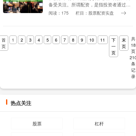
备受关注。所谓配资，是指投资者通过向
配资公司借款，放大自有资金进行股票交
阅读：175
栏目：股票配资实盘
易的行为。这种模式能让投资者以较少的
本金撬动更大的交....
共
首
1
2
3
4
5
6
7
8
9
10
11
下
末
18
页
一
页
页
页
21
条
记
录
热点关注
股票
杠杆