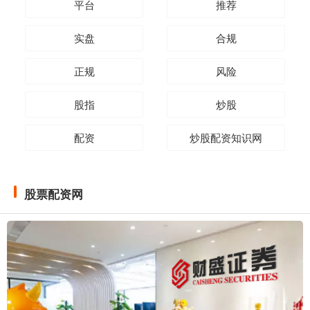
平台
推荐
实盘
合规
正规
风险
股指
炒股
配资
炒股配资知识网
股票配资网