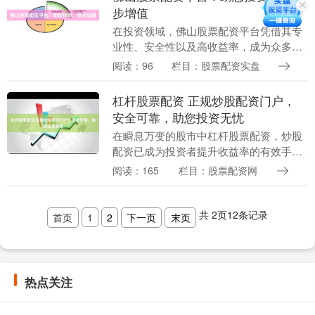
步增值
在投资领域，佛山股票配资平台凭借其专
业性、安全性以及高收益率，成为众多投
资者的首选。 **专业团队，安全保障** 佛
阅读：96
栏目：股票配资实盘
山股票配资平台拥有经验丰富的专业团
队，为投资....
杠杆股票配资 正规炒股配资门户，
安全可靠，助您投资无忧
在瞬息万变的股市中杠杆股票配资，炒股
配资已成为投资者提升收益率的有效手
段。然而，选择正规可靠的配资门户至关
阅读：165
栏目：股票配资网
重要，以保障资金安全和投资收益。 * **
资金杠杆：*....
共
2
页
12
条记录
首页
1
2
下一页
末页
热点关注