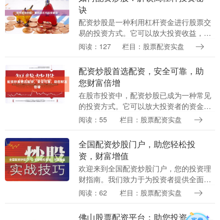
诀
配资炒股是一种利用杠杆资金进行股票交
易的投资方式。它可以放大投资收益，但
同时也会增加风险。 **配资炒股的步骤：
阅读：127
栏目：股票配资实盘
** 1. **选择配资平台：**选择一家信誉
良....
配资炒股首选配资，安全可靠，助
您财富倍增
在股市投资中，配资炒股已成为一种常见
的投资方式。它可以放大投资者的资金，
从而提高收益率。然而，选择一家安全可
阅读：55
栏目：股票配资实盘
靠的配资平台至关重要。 配资首选配资，
一家拥有多年行....
全国配资炒股门户，助您轻松投
资，财富增值
欢迎来到全国配资炒股门户，您的投资理
财指南。我们致力于为投资者提供全面的
配资炒股服务，让您轻松投资，实现财富
阅读：62
栏目：股票配资实盘
增值。 **什么是配资炒股？** 配资炒股是
一种杠杆....
佛山股票配资平台：助您投资，稳