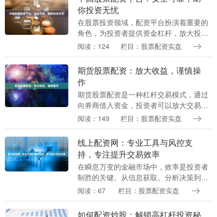
你投资无忧
在股票投资领域，配资平台扮演着重要的
角色，为投资者提供资金杠杆，放大投资
收益。然而，选择一个安全可靠的配资平
阅读：124
栏目：股票配资实盘
台至关重要，以保障资金安全和投资收
益。 中国股票配资....
期货股票配资：放大收益，谨慎操
作
期货股票配资是一种杠杆交易模式，通过
向券商借入资金，投资者可以放大交易资
金，从而获得更高的收益。然而杠杆股票
阅读：149
栏目：股票配资实盘
配资，配资交易也伴随着更高的风险，需
要投资者谨慎操作....
线上配资网：专业工具与风控支
持，专注提升交易效率
在瞬息万变的金融市场中，效率是投资者
制胜的关键。从信息获取、分析决策到最
终执行，每一秒的延迟都可能意味着机遇
阅读：67
栏目：股票配资实盘
的错失或风险的放大。正是在这样的背景
下，线上配资网应....
如何配资炒股：解锁高杠杆投资秘