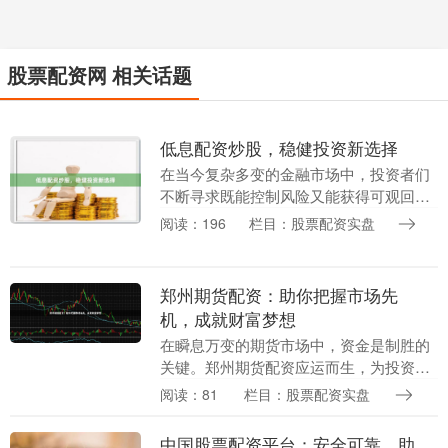
股票配资网 相关话题
低息配资炒股，稳健投资新选择
在当今复杂多变的金融市场中，投资者们
不断寻求既能控制风险又能获得可观回报
的投资方式。低息配资炒股作为一种创新
阅读：196
栏目：股票配资实盘
的投资工具，正逐渐成为稳健投资者的新
选择。 低息配资....
郑州期货配资：助你把握市场先
机，成就财富梦想
在瞬息万变的期货市场中，资金是制胜的
关键。郑州期货配资应运而生，为投资者
提供杠杆资金杠杆股票配资，放大收益空
阅读：81
栏目：股票配资实盘
间，助其把握市场先机，成就财富梦想。
郑州期货配资平....
中国股票配资平台：安全可靠，助