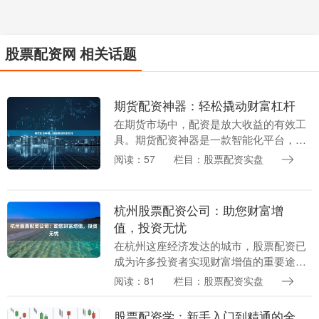
股票配资网 相关话题
期货配资神器：轻松撬动财富杠杆
在期货市场中，配资是放大收益的有效工
具。期货配资神器是一款智能化平台，为
投资者提供便捷、高效的配资服务，助力
阅读：57
栏目：股票配资实盘
他们轻松撬动财富杠杆。 **操作便捷，安
全可靠** ....
杭州股票配资公司：助您财富增
值，投资无忧
在杭州这座经济发达的城市，股票配资已
成为许多投资者实现财富增值的重要途
径。杭州股票配资公司凭借其专业的服务
阅读：81
栏目：股票配资实盘
和丰富的经验，为投资者提供安全可靠的
配资服务，助其在股....
股票配资学：新手入门到精通的全