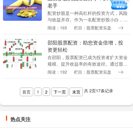
老手
配资炒股是一种高杠杆的投资方式，风险
与收益并存。作为一名配资炒股小白，我
总结了以下实战经验，供大家参考： **1.
阅读：165
栏目：股票配资实盘
谨慎选择配资平台** 选择正规且信誉良好
的配....
邵阳股票配资：助您资金倍增，投
资更轻松
在邵阳，股票配资已成为投资者扩大资金
规模、提升收益率的有效途径。通过股票
配资，投资者可以以较小的自有资金撬动
阅读：192
栏目：股票配资实盘
更大的资金进行股票投资，从而获得更高
的投资回报。 邵....
共
2
页
17
条记录
首页
1
2
下一页
末页
热点关注