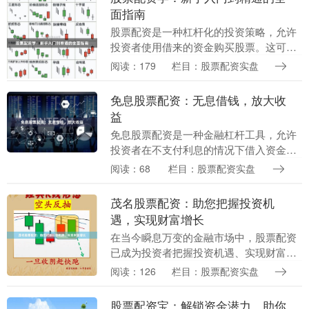
面指南
股票配资是一种杠杆化的投资策略，允许
投资者使用借来的资金购买股票。这可以
放大潜在收益，但也增加了风险。 **入门
阅读：179
栏目：股票配资实盘
** * 了解配资的机制和风险。 * 选择信誉
良....
免息股票配资：无息借钱，放大收
益
免息股票配资是一种金融杠杆工具，允许
投资者在不支付利息的情况下借入资金进
行股票投资。这为投资者提供了放大收益
阅读：68
栏目：股票配资实盘
的潜力，同时降低了风险。 **如何运作？
** 配资公....
茂名股票配资：助您把握投资机
遇，实现财富增长
在当今瞬息万变的金融市场中，股票配资
已成为投资者把握投资机遇、实现财富增
长的有效工具。茂名股票配资，作为国内
阅读：126
栏目：股票配资实盘
领先的配资平台，为投资者提供专业、安
全的配资服务。 ....
股票配资宝：解锁资金潜力，助你