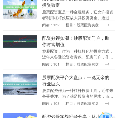
投资致富
股票配资宝是一种金融服务，它允许投资
者利用杠杆效应放大其投资资金。通过向
配资公司借入资金，投资者可以购买更多
阅读：152
栏目：股票配资实盘
股票，从而增加其潜在收益。 股票配资宝
的优势在于： ....
配资好评如潮！炒股配资门户，助
你财富增值
炒股配资，作为一种杠杆化的投资方式，
近年来备受投资者青睐。配资门户，作为
连接投资者与配资公司的桥梁，为投资者
阅读：101
栏目：股票配资实盘
提供便捷的配资服务。 **配资门户的优势
** * *....
股票配资平台大盘点：一览无余的
行业巨头
股票配资作为一种杠杆投资工具，近年来
备受关注。为了满足投资者的需求，市场
上涌现出众多股票配资平台。本文将盘点
阅读：103
栏目：股票配资实盘
行业内几大巨头，为投资者提供一览无余
的参考。 **1....
配资炒股实战经验分享：从小白到