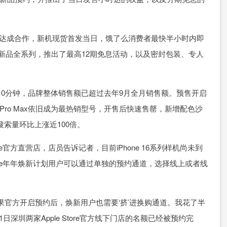
营店达成合作，新机现货首发当日，饿了么消费者最快半小时内即
e新品全系列，推出了最高12期免息活动，以及密封包装、专人
仅10分钟，品牌整体销售额已超过去年9月全月销售额。预售开启
6 Pro Max依旧成为最热销型号，开售后快速售罄，新增配色沙
关搜索量环比上涨近100倍。
e官方直营店，店员告诉记者，目前iPhone 16系列样机尚未到
one年年焕新计划用户可以通过单独的预约通道，选择线上或者线
官方开启预约后，焕新用户也需要‘挤’进换购通道。我花了半
深圳两家Apple Store官方线下门店的名额已经被预约完