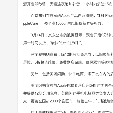
源开售即秒罄，天猫连夜追加补货，1小时内多达15次
而京东则在自家的Apple产品自营旗舰店针对iPho
ppleCare+、领至高1500元的以旧换新券等权益。
9月14日，京东公布的数据显示，预售开启2分钟，iP
第一时间发货，“最快9分钟送到手”。
苏宁易购则宣布，除12期分期免息券，以旧换新补贴
屏险、5折超值维修、免费到店贴膜、价保双11等9大
另外，包括美团闪购、快手电商、饿了么在内的多个平
美团闪购宣布与Apple授权专营店升级即时零售合
并提供12期分期免息。美团闪购手机电脑品类负责人介绍
家，覆盖全国超2000个县区市，相较去年，门店数增
快手电商则推出了“快手老铁购机权益”，支持苹果