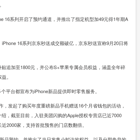
。
ne 16系列开启了预约通道，并推出了指定机型加49元得1年期A
hone 16系列京东秒送成交额破亿，京东秒送宣称9月20日将
追加至1800元，并公布S+苹果专属会员权益，涵盖全年碎
权益。
台都宣布为iPhone新品提供即时零售服务。
作，发起了购买年度重磅新品手机赠送16个月省钱包的活动，
，截至目前，入驻美团闪购的Apple授权专营店已近7000
长近2000家，支持首批预售的门店数翻倍。
新品预约，并推出了当日发售小时达的权益，以及分期免息的